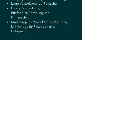
Logo Vektorisierung / Retusche
Design Visitenkarte,
Briefpapier/Rechnung und
Firmenschild
Marketing- und Social Media Vorlagen,
je 1 Vorlage für Facebook und
Instagram
Jetzt anfragen